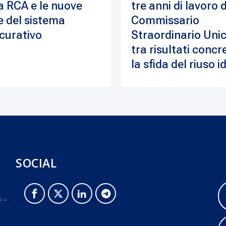
a RCA e le nuove
tre anni di lavoro 
e del sistema
Commissario
curativo
Straordinario Unic
tra risultati concre
la sfida del riuso i
SOCIAL
i
-