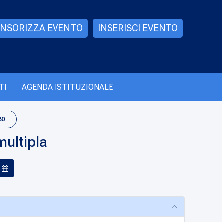
NSORIZZA EVENTO
INSERISCI EVENTO
TI
AGENDA ISTITUZIONALE
30
multipla