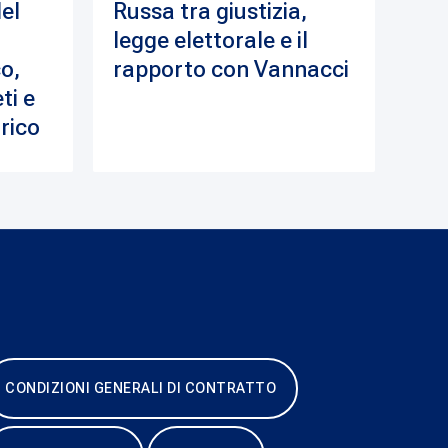
del
Russa tra giustizia,
legge elettorale e il
o,
rapporto con Vannacci
ti e
drico
CONDIZIONI GENERALI DI CONTRATTO