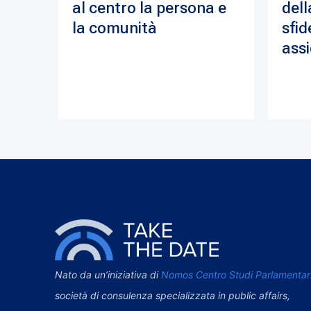
al centro la persona e
dell
la comunità
sfid
assi
Nato da un’iniziativa di
Nomos Centro Studi Parlamentar
società di consulenza specializzata in public affairs,