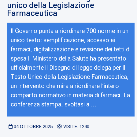
unico della Legislazione
Farmaceutica
Il Governo punta a riordinare 700 norme in un
unico testo: semplificazione, accesso ai
farmaci, digitalizzazione e revisione dei tetti di
spesa Il Ministero della Salute ha presentato
ufficialmente il Disegno di legge delega per il
Testo Unico della Legislazione Farmaceutica,
un intervento che mira a riordinare l’intero
comparto normativo in materia di farmaci. La
conferenza stampa, svoltasi a ...
04 OTTOBRE 2025
VISITE: 1240