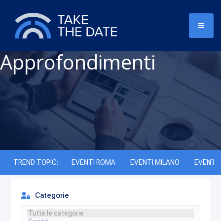
Approfondimenti
TREND TOPIC:
EVENTI ROMA
EVENTI MILANO
EVENTI 
Categorie