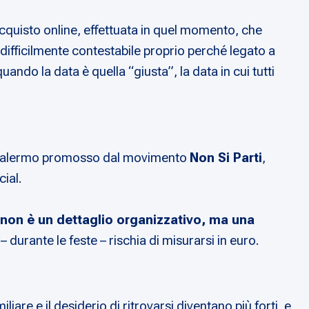
cquisto online, effettuata in quel momento, che
difficilmente contestabile proprio perché legato a
ando la data è quella “giusta”, la data in cui tutti
o di Palermo promosso dal movimento
Non Si Parti
,
ial.
o non è un dettaglio organizzativo, ma una
– durante le feste – rischia di misurarsi in euro.
iliare e il desiderio di ritrovarsi diventano più forti, e