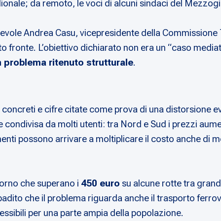
ionale; da remoto, le voci di alcuni sindaci del Mezzog
orevole Andrea Casu, vicepresidente della Commissione T
to fronte. L’obiettivo dichiarato non era un “caso mediat
n problema ritenuto strutturale
.
concreti e cifre citate come prova di una distorsione ev
ne condivisa da molti utenti: tra Nord e Sud i prezzi au
nti possono arrivare a moltiplicare il costo anche di mo
ritorno che superano i
450 euro
su alcune rotte tra grandi 
badito che il problema riguarda anche il trasporto ferrovi
cessibili per una parte ampia della popolazione.