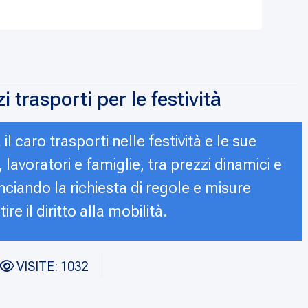
 trasporti per le festività
il caro trasporti nelle festività e le sue
 lavoratori e famiglie, tra prezzi dinamici e
ilanciando la richiesta di regole e misure
ire il diritto alla mobilità.
VISITE: 1032