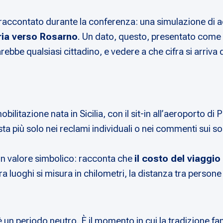
 raccontato durante la conferenza: una simulazione di a
ria verso Rosarno
. Un dato, questo, presentato come 
bbe qualsiasi cittadino, e vedere a che cifra si arriva qu
obilitazione nata in Sicilia, con il sit-in all’aeroport
 più solo nei reclami individuali o nei commenti sui soc
 un valore simbolico: racconta che
il costo del viaggi
ra luoghi si misura in chilometri, la distanza tra persone 
on è un periodo neutro. È il momento in cui la tradizione fam