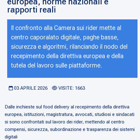
europea, norme nazionali e
rapporti reali
Il confronto alla Camera sui rider mette al
centro caporalato digitale, paghe basse,
sicurezza e algoritmi, rilanciando il nodo del
recepimento della direttiva europea e della
tutela del lavoro sulle piattaforme.
03 APRILE 2026
VISITE: 1663
Dalle inchieste sul food delivery al recepimento della direttiva
europea, istituzioni, magistratura, avvocati, studiosi e sindacati
si sono confrontati sul lavoro dei rider, mettendo al centro
compensi, sicurezza, subordinazione e trasparenza dei sistemi
digitali