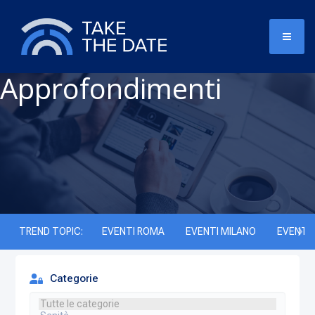
Approfondimenti
TREND TOPIC:
EVENTI ROMA
EVENTI MILANO
EVENTI 
Categorie