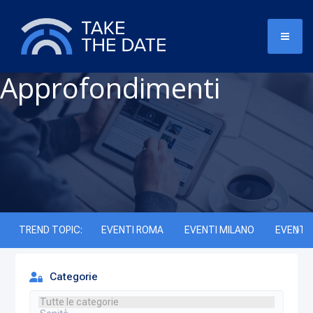
Approfondimenti
TREND TOPIC:
EVENTI ROMA
EVENTI MILANO
EVENTI 
Categorie