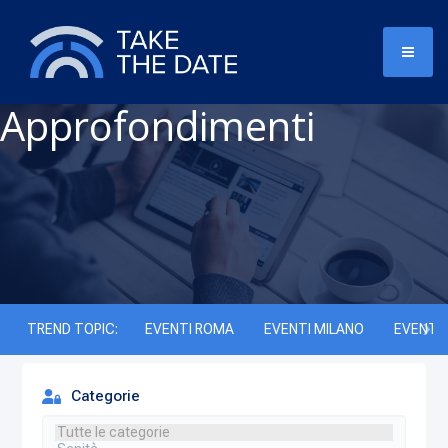
Approfondimenti
TREND TOPIC:
EVENTI ROMA
EVENTI MILANO
EVENTI 
Categorie