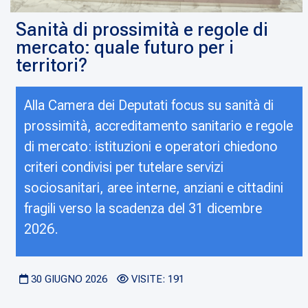
Sanità di prossimità e regole di
mercato: quale futuro per i
territori?
Alla Camera dei Deputati focus su sanità di
prossimità, accreditamento sanitario e regole
di mercato: istituzioni e operatori chiedono
criteri condivisi per tutelare servizi
sociosanitari, aree interne, anziani e cittadini
fragili verso la scadenza del 31 dicembre
2026.
30 GIUGNO 2026
VISITE: 191