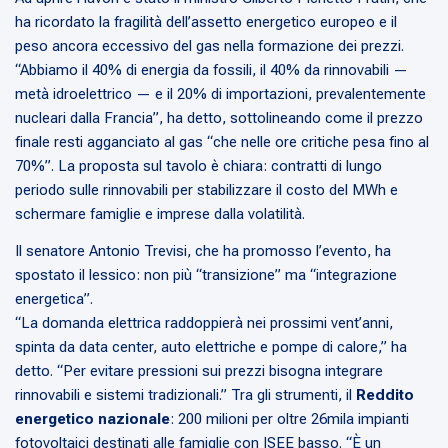
ha ricordato la fragilità dell’assetto energetico europeo e il
peso ancora eccessivo del gas nella formazione dei prezzi.
“Abbiamo il 40% di energia da fossili, il 40% da rinnovabili —
metà idroelettrico — e il 20% di importazioni, prevalentemente
nucleari dalla Francia”, ha detto, sottolineando come il prezzo
finale resti agganciato al gas “che nelle ore critiche pesa fino al
70%”. La proposta sul tavolo è chiara: contratti di lungo
periodo sulle rinnovabili per stabilizzare il costo del MWh e
schermare famiglie e imprese dalla volatilità.
Il senatore Antonio Trevisi, che ha promosso l’evento, ha
spostato il lessico: non più “transizione” ma “integrazione
energetica”.
“La domanda elettrica raddoppierà nei prossimi vent’anni,
spinta da data center, auto elettriche e pompe di calore,” ha
detto. “Per evitare pressioni sui prezzi bisogna integrare
rinnovabili e sistemi tradizionali.” Tra gli strumenti, il
Reddito
energetico nazionale
: 200 milioni per oltre 26mila impianti
fotovoltaici destinati alle famiglie con ISEE basso. “È un