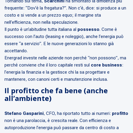
Tornando sul tema,
Scarchini
ha smontato la diffidenza più
frequente: “Dov’è la fregatura?”. Non c’è, dice: si produce a un
costo e si vende a un prezzo equo; il margine sta
nell’efficienza, non nella speculazione.
Il punto è un’abitudine tutta italiana al
possesso
. Come è
successo con l’auto (leasing e noleggio), anche l’energia può
essere “a servizio”. E le nuove generazioni lo stanno già
accettando.
Energrad investe nelle aziende non perché “non possono”, ma
perché conviene che il loro capitale resti sul
core business
:
l’energia la finanzia e la gestisce chi la sa progettare e
mantenere, con canoni certi e manutenzione inclusa.
Il profitto che fa bene (anche
all’ambiente)
Stefano Gasparini
, CFO, ha riportato tutto ai numeri:
profitto
non è una parolaccia, è crescita reale. Con efficienza e
autoproduzione l’energia può passare da centro di costo a