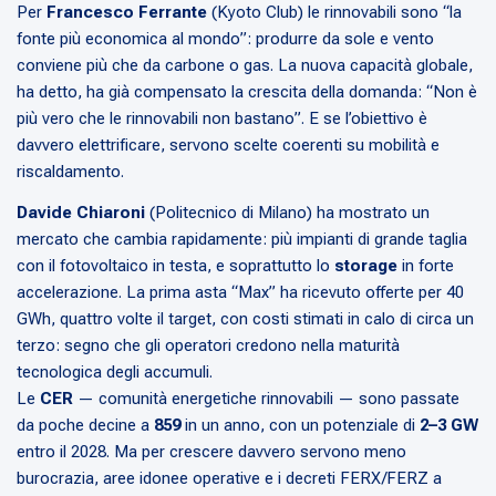
Per
Francesco Ferrante
(Kyoto Club) le rinnovabili sono “la
fonte più economica al mondo”: produrre da sole e vento
conviene più che da carbone o gas. La nuova capacità globale,
ha detto, ha già compensato la crescita della domanda: “Non è
più vero che le rinnovabili non bastano”. E se l’obiettivo è
davvero elettrificare, servono scelte coerenti su mobilità e
riscaldamento.
Davide Chiaroni
(Politecnico di Milano) ha mostrato un
mercato che cambia rapidamente: più impianti di grande taglia
con il fotovoltaico in testa, e soprattutto lo
storage
in forte
accelerazione. La prima asta “Max” ha ricevuto offerte per 40
GWh, quattro volte il target, con costi stimati in calo di circa un
terzo: segno che gli operatori credono nella maturità
tecnologica degli accumuli.
Le
CER
— comunità energetiche rinnovabili — sono passate
da poche decine a
859
in un anno, con un potenziale di
2–3 GW
entro il 2028. Ma per crescere davvero servono meno
burocrazia, aree idonee operative e i decreti FERX/FERZ a