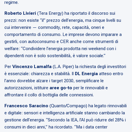
regime.
Roberto Livieri
(Tera Energy) ha riportato il discorso sui
prezzi: non esiste “il” prezzo dell’energia, ma cinque livelli su
cui intervenire — commodity, rete, capacità, oneri e
comportamento di consumo. Le imprese devono imparare a
gestirli, con autoconsumo e CER anche come strumenti di
welfare: “Condividere l’energia prodotta nei weekend con i
dipendenti non è solo sostenibilità, è valore sociale.”
Per
Vincenzo Lamalfa
(L.A. Piper) la richiesta degli investitori
è essenziale: chiarezza e stabilità. Il
DL Energia
atteso entro
l’anno dovrebbe alzare i target 2030, semplificare le
autorizzazioni, istituire
aree go-to
per le rinnovabili e
affrontare il collo di bottiglia delle connessioni.
Francesco Saracino
(Quanto/Compago) ha legato rinnovabili
e digitale: sensori e intelligenza artificiale stanno cambiando la
gestione dell’energia. “Secondo la IEA, l’AI può ridurre del 28% i
consumi in dieci anni,” ha ricordato. “Ma i data center