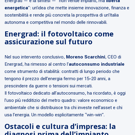
Energrad — è la sintesi — “non vende impianti, ma
libertà
energetica
”: un’idea che mette insieme innovazione, finanza e
sostenibilità e rende più concreta la prospettiva di un’Italia
autonoma e competitiva nel mondo delle rinnovabili.
Energrad: il fotovoltaico come
assicurazione sul futuro
Nel suo intervento conclusivo,
Moreno Scarchini
, CEO di
Energrad, ha rimesso al centro l’
autoconsumo industriale
come strumento di stabilità: contratti di lungo periodo che
tengono il prezzo dell’energia fermo per 15–20 anni, a
prescindere da guerre o tensioni sui mercati.
Il fotovoltaico dedicato all’autoconsumo, ha ricordato, è oggi
l’uso più redditizio del metro quadro: valore economico e
ambientale che si distribuisce tra chi investe nell’asset e chi
usa l’energia. Un modello esplicitamente “win-win”.
Ostacoli e cultura d’impresa: la
diagnosi prima dell’impianto