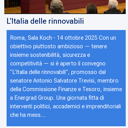
L’Italia delle rinnovabili
Roma, Sala Koch - 14 ottobre 2025 Con un
obiettivo piuttosto ambizioso — tenere
insieme sostenibilità, sicurezza e
competitività — si è aperto il convegno
“L’Italia delle rinnovabili”, promosso dal
senatore Antonio Salvatore Trevisi, membro
della Commissione Finanze e Tesoro, insieme
a Energrad Group. Una giornata fitta di
interventi politici, accademici e imprenditoriali
che ha mess...