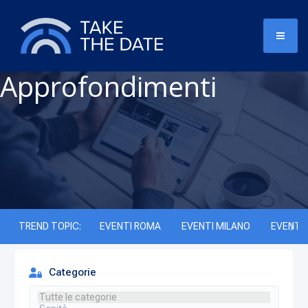
Approfondimenti
TREND TOPIC:
EVENTI ROMA
EVENTI MILANO
EVENTI 
Categorie