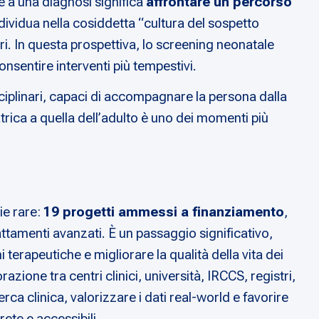
re a una diagnosi significa
affrontare un percorso
individua nella cosiddetta “cultura del sospetto
ari. In questa prospettiva, lo screening neonatale
nsentire interventi più tempestivi.
sciplinari, capaci di accompagnare la persona dalla
atrica a quella dell’adulto è uno dei momenti più
ie rare:
19 progetti ammessi a finanziamento
,
attamenti avanzati. È un passaggio significativo,
 terapeutiche e migliorare la qualità della vita dei
zione tra centri clinici, università, IRCCS, registri,
rca clinica, valorizzare i dati real-world e favorire
rete e accessibili.