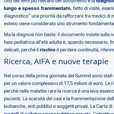
Uno dei temi più rilevanti del documento è la
diagnos
lungo e spesso frammentato
, fatto di visite, esa
diagnostico” una priorità da rafforzare tra medici di m
esteso viene considerato uno strumento fondamentale p
Ma la diagnosi non basta: il documento insiste sulla n
fase pediatrica all’età adulta e, quando necessario, fi
delicati, perché il
rischio
è perdere continuità, riferime
Ricerca, AIFA e nuove terapie
Nel corso della prima giornata del Summit sono stati uf
per un valore complessivo di 17,5 milioni di euro. Le r
perché nelle malattie rare la ricerca è una leva essenzi
pazienti. La scarsità dei casi e la frammentazione dell
biobanche, enti pubblici e soggetti privati. La Carta di
modelli di collaborazione pubblico-privato. L’obiettivo