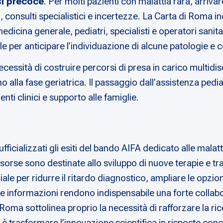
i precoce
. Per molti pazienti con malattia rara, arriva
mi, consulti specialistici e incertezze. La Carta di Roma 
edicina generale, pediatri, specialisti e operatori sanit
er anticipare l’individuazione di alcune patologie e co
ecessità di costruire percorsi di presa in carico multidi
no alla fase geriatrica. Il passaggio dall’assistenza pedi
nti clinici e supporto alle famiglie.
ficializzati gli esiti del bando AIFA dedicato alle malatt
isorse sono destinate allo sviluppo di nuove terapie e tr
ale per ridurre il ritardo diagnostico, ampliare le opzioni
e informazioni rendono indispensabile una forte collabora
 Roma sottolinea proprio la necessità di rafforzare la rice
 è trasformare l’innovazione scientifica in risposte conc