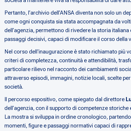
società a mantenere viva la responsabilità di dare attu
Pertanto, l’archivio dell’ANSA diventa non solo un de
come ogni conquista sia stata accompagnata da volti, ge
dell’agenzia, permettono di rivedere la storia italia
passaggi decisivi, capaci di modificare il corso della v
Nel corso dell'inaugurazione è stato richiamato più v
criteri di completezza, continuità e attendibilità, tr
particolare rilievo nel racconto dei cambiamenti socia
attraverso episodi, immagini, notizie locali, scelte pe
società.
Il percorso espositivo, come spiegato dal direttore
L
dell’agenzia, con il supporto di competenze storiche e
La mostra si sviluppa in ordine cronologico, partendo
momenti, figure e passaggi normativi capaci di rappre