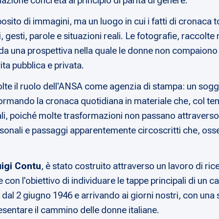
azione concreta al principio di parità di genere.
posito di immagini, ma un luogo in cui i fatti di cronac
sti, parole e situazioni reali. Le fotografie, raccolte n
na da una prospettiva nella quale le donne non compaio
ita pubblica e privata.
olte il ruolo dell'ANSA come agenzia di stampa: un sogge
asformando la cronaca quotidiana in materiale che, col t
li, poiché molte trasformazioni non passano attraverso l
rsonali e passaggi apparentemente circoscritti che, osser
uigi Contu
, è stato costruito attraverso un lavoro di rice
 con l’obiettivo di individuare le tappe principali di un
 dal 2 giugno 1946 e arrivando ai giorni nostri, con una
sentare il cammino delle donne italiane.