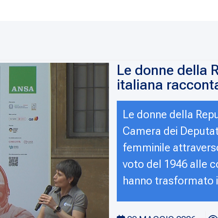
Le donne della R
italiana raccont
Le donne della Repu
Camera dei Deputati,
femminile attravers
voto del 1946 alle co
hanno trasformato i