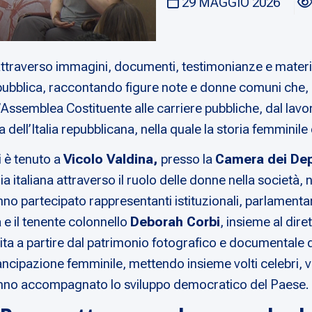
29 MAGGIO 2026
ttraverso immagini, documenti, testimonianze e material
 pubblica, raccontando figure note e donne comuni che, c
’Assemblea Costituente alle carriere pubbliche, dal lavor
a dell’Italia repubblicana, nella quale la storia femminil
i è tenuto a
Vicolo Valdina,
presso la
Camera dei Dep
 italiana attraverso il ruolo delle donne nella società, nel
nno partecipato rappresentanti istituzionali, parlamentari
a
e il tenente colonnello
Deborah Corbi
, insieme al dir
uita a partire dal patrimonio fotografico e documentale
mancipazione femminile, mettendo insieme volti celebri, 
nno accompagnato lo sviluppo democratico del Paese. Ar