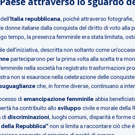
 Paese attraverso lo sguardo d
dell’
Italia repubblicana
, poiché attraverso fotografie
e donne italiane dalla conquista del diritto di voto alla 
er lungo tempo, la presenza femminile era stata limitata, 
ivile dell’iniziativa, descritta non soltanto come un’occ
nne
parteciparono per la prima volta alla scelta tra mo
a femminile nella società ha registrato trasformazioni 
mostra non si esaurisce nella celebrazione delle conquist
suguaglianze
che, in forme diverse, continuano a inter
rocesso di
emancipazione femminile
abbia beneficiat
bertà ha contribuito allo
sviluppo
civile e morale della
a di
discriminazioni
, luoghi comuni, disparità e forme d
della Repubblica”
non si limita a raccontare ciò che è 