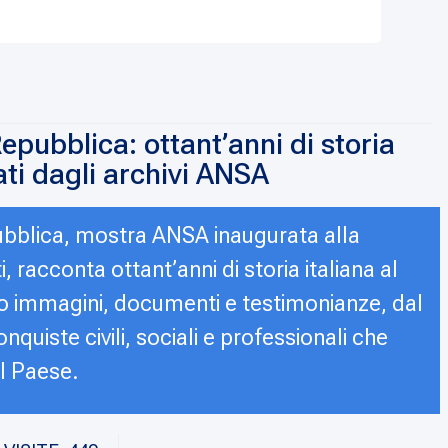
epubblica: ottant’anni di storia
ati dagli archivi ANSA
bblica, mostra ANSA inaugurata alla
 racconta ottant’anni di storia italiana al
o immagini, documenti e testimonianze, dal
nquiste civili, sociali e professionali che
l Paese.