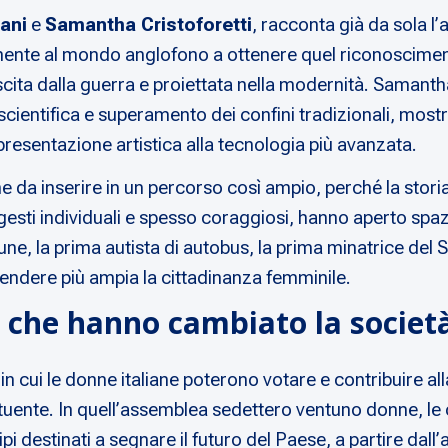
ani
e
Samantha Cristoforetti
, racconta già da sola 
enente al mondo anglofono a ottenere quel riconosciment
cita dalla guerra e proiettata nella modernità. Samantha
 scientifica e superamento dei confini tradizionali, mo
presentazione artistica alla tecnologia più avanzata.
nne da inserire in un percorso così ampio, perché la stor
esti individuali e spesso coraggiosi, hanno aperto spaz
ne, la prima autista di autobus, la prima minatrice del S
rendere più ampia la cittadinanza femminile.
e che hanno cambiato la societ
 in cui le donne italiane poterono votare e contribuire al
uente. In quell’assemblea sedettero ventuno donne, le c
ipi destinati a segnare il futuro del Paese, a partire dall