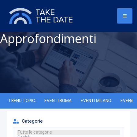
Approfondimenti
TREND TOPIC:
EVENTI ROMA
EVENTI MILANO
EVENTI 
Categorie