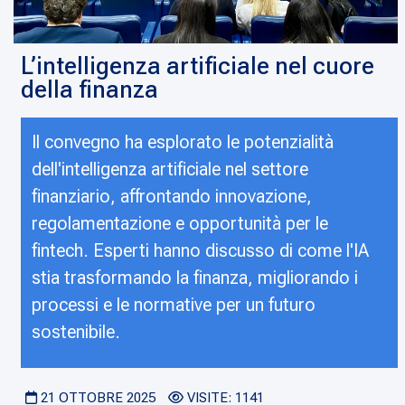
L’intelligenza artificiale nel cuore
della finanza
Il convegno ha esplorato le potenzialità
dell'intelligenza artificiale nel settore
finanziario, affrontando innovazione,
regolamentazione e opportunità per le
fintech. Esperti hanno discusso di come l'IA
stia trasformando la finanza, migliorando i
processi e le normative per un futuro
sostenibile.
21 OTTOBRE 2025
VISITE: 1141