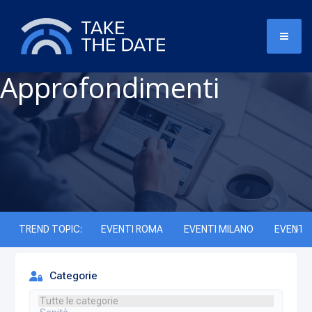
Approfondimenti
TREND TOPIC:
EVENTI ROMA
EVENTI MILANO
EVENTI 
Categorie