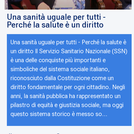
Una sanità uguale per tutti -
Perché la salute è un diritto
Una sanità uguale per tutti - Perché la salute è
un diritto Il Servizio Sanitario Nazionale (SSN)
è una delle conquiste più importanti e
simboliche del sistema sociale italiano,
riconosciuto dalla Costituzione come un
diritto fondamentale per ogni cittadino. Negli
anni, la sanità pubblica ha rappresentato un
pilastro di equità e giustizia sociale, ma oggi
questo sistema storico è messo so...