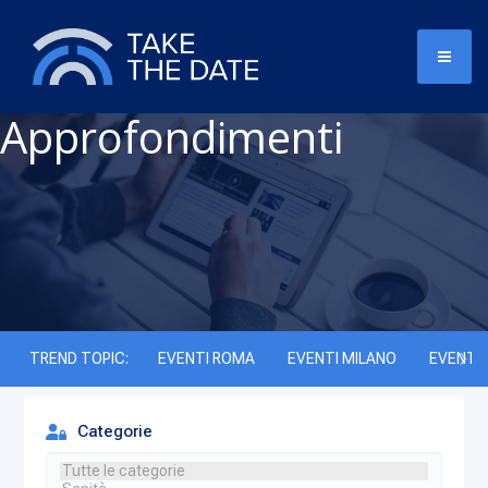
Approfondimenti
TREND TOPIC:
EVENTI ROMA
EVENTI MILANO
EVENTI 
Categorie