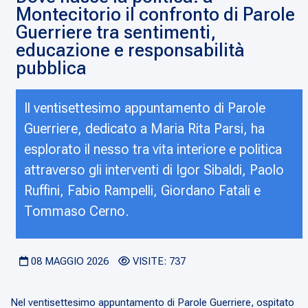
Montecitorio il confronto di Parole
Guerriere tra sentimenti,
educazione e responsabilità
pubblica
Il ventisettesimo appuntamento di Parole
Guerriere, dedicato a Maria Rita Parsi, ha
esplorato il nesso tra vita interiore e politica
attraverso gli interventi di Igor Sibaldi, Paolo
Ruffini, Fabio Rampelli, Giordano Fatali e
Tommaso Cerno.
08 MAGGIO 2026
VISITE: 737
Nel ventisettesimo appuntamento di Parole Guerriere, ospitato