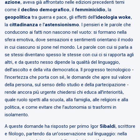
azione
, aveva già affrontato nelle edizioni precedenti temi
come il
declino demografico
, il
femminicidio
, la
geopolitica
tra guerra e pace, gli effetti dell'
ideologia woke
,
la
cittadinanza
e l'
astensionismo
. I pensieri e le parole che
conducono ai fatti non nascono nel vuoto: si formano nella
sfera emotiva, dove sensazioni e sentimenti orientano il modo
in cui ciascuno si pone nel mondo. Le parole con cui si parla a
se stessi diventano spesso le stesse con cui ci si rapporta agli
altri, e da questo nesso dipende la qualità del linguaggio,
dell'ascolto e della vita democratica. Il progresso tecnologico -
l'incertezza che porta con sé, le domande che apre sul valore
della persona, sul senso dello studio e della partecipazione -
rende ancora più urgente chiedersi chi educa all'interiorità,
quale ruolo spetti alla scuola, alla famiglia, alle religioni e alla
politica, e come evitare che l'autonomia si trasformi in
isolamento.
A queste domande ha risposto per primo Igor
Sibaldi
, scrittore
e filologo, partendo da un'osservazione sul linguaggio: nella