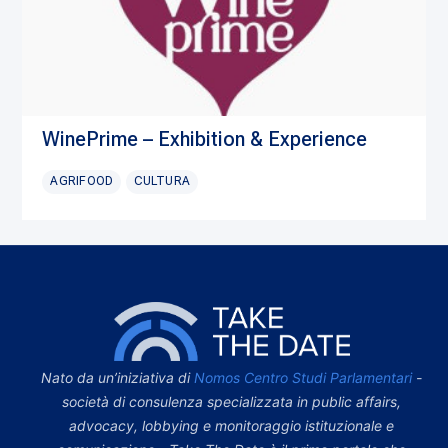
WinePrime – Exhibition & Experience
AGRIFOOD
CULTURA
Nato da un’iniziativa di
Nomos Centro Studi Parlamentari
-
società di consulenza specializzata in public affairs,
advocacy, lobbying e monitoraggio istituzionale e