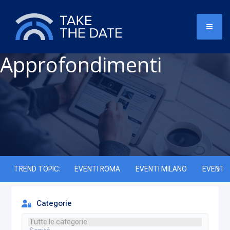
Approfondimenti
TREND TOPIC:
EVENTI ROMA
EVENTI MILANO
EVENTI 
Categorie