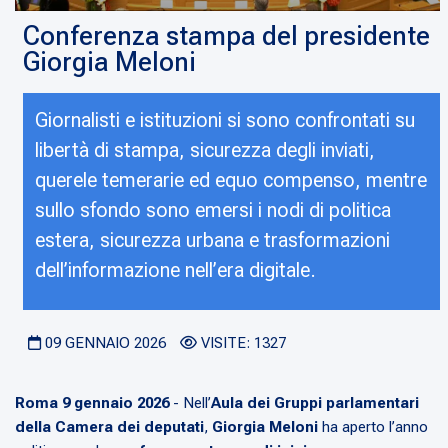
Conferenza stampa del presidente
Giorgia Meloni
Giornalisti e istituzioni si sono confrontati su
libertà di stampa, sicurezza degli inviati,
querele temerarie ed equo compenso, mentre
sullo sfondo sono emersi i nodi di politica
estera, sicurezza urbana e trasformazioni
dell’informazione nell’era digitale.
09 GENNAIO 2026
VISITE: 1327
Roma 9 gennaio 2026
- Nell’
Aula dei Gruppi parlamentari
della Camera dei deputati
,
Giorgia Meloni
ha aperto l’anno