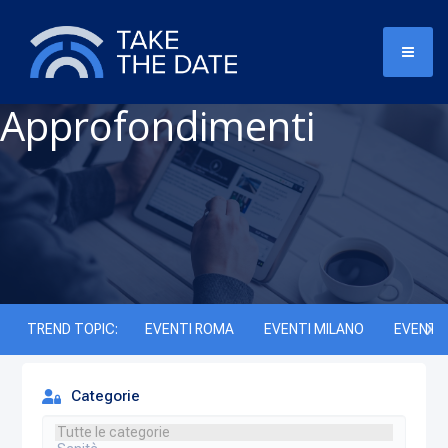
Approfondimenti
TREND TOPIC:
EVENTI ROMA
EVENTI MILANO
EVENTI 
Categorie