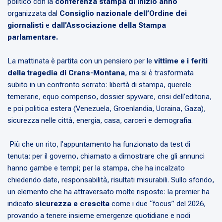
politico con la
conferenza stampa di inizio anno
organizzata dal
Consiglio nazionale dell’Ordine dei
giornalisti
e
dall’Associazione della Stampa
parlamentare.
La mattinata è partita con un pensiero per le
vittime e i feriti
della tragedia di Crans-Montana
, ma si è trasformata
subito in un confronto serrato: libertà di stampa, querele
temerarie, equo compenso, dossier spyware, crisi dell’editoria,
e poi politica estera (Venezuela, Groenlandia, Ucraina, Gaza),
sicurezza nelle città, energia, casa, carceri e demografia.
Più che un rito, l’appuntamento ha funzionato da test di
tenuta: per il governo, chiamato a dimostrare che gli annunci
hanno gambe e tempi; per la stampa, che ha incalzato
chiedendo date, responsabilità, risultati misurabili. Sullo sfondo,
un elemento che ha attraversato molte risposte: la premier ha
indicato
sicurezza e crescita
come i due “focus” del 2026,
provando a tenere insieme emergenze quotidiane e nodi