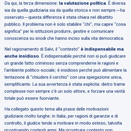
Da qui, la terza dimensione:
la valutazione politica
. È diversa
sia da quella giudiziaria sia da quella storica e non sempre—ha
osservato—questa differenza è stata chiara nel dibattito
pubblico. Il problema non è solo stabilire “chi”, ma capire “cosa
significa” per le istituzioni produrre, gestire e comunicare
conoscenza su snodi che hanno inciso sulla vita democratica.
Nel ragionamento di Salvi, il “contesto”
è indispensabile ma
anche insidioso
. È indispensabile perché non si può giudicare
un grande fatto criminoso senza comprenderne le ragioni e
l’ambiente politico-sociale; è insidioso perché può alimentare la
tentazione di “chiudere il cerchio” con una spiegazione unica,
semplificante. La sua avvertenza è stata esplicita: dietro trame
complesse non sempre c’è un solo attore, e forzare una verità
totale può essere fuorviante.
Ha collegato questo tema alla prassi delle motivazioni
giudiziarie molto lunghe: in Italia, per ragioni di garanzie e di
controllo, il giudice tende a motivare in modo esteso, talvolta
ricostruendo contesti ampi. Ma ricostruire contesto non