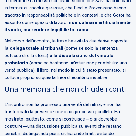
moderatrice ha messo sul tavolo subito, che Salvi ha articolato
in termini di vincoli e garanzie, che Bindi e Provenzano hanno
tradotto in responsabilità politiche e in contesti, e che Gotor ha
assunto come spazio di lavoro:
non colmare artificialmente
il vuoto, ma rendere leggibile la trama
.
Nel corso dell’incontro, la frase ha evitato due derive opposte:
la delega totale ai tribunali
(come se solo la sentenza
potesse dire la storia)
e la dissoluzione del vincolo
probatorio
(come se bastasse un’intuizione per stabilire una
verità pubblica). Il libro, nel modo in cui è stato presentato, si
colloca proprio su questa linea di equilibrio instabile.
Una memoria che non chiude i conti
L’incontro non ha promesso una verità definitiva, e non ha
trasformato la presentazione in un processo parallelo. Ha
mostrato, piuttosto, come si costruisce—o si dovrebbe
costruire—una discussione pubblica su eventi che restano
sensibili: distinguendo piani, dichiarando limiti, evitando