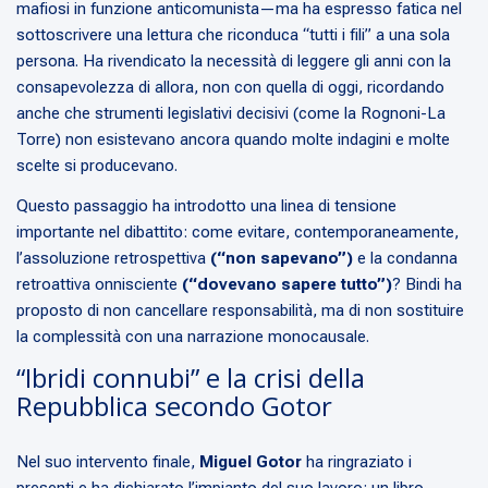
mafiosi in funzione anticomunista—ma ha espresso fatica nel
sottoscrivere una lettura che riconduca “tutti i fili” a una sola
persona. Ha rivendicato la necessità di leggere gli anni con la
consapevolezza di allora, non con quella di oggi, ricordando
anche che strumenti legislativi decisivi (come la Rognoni-La
Torre) non esistevano ancora quando molte indagini e molte
scelte si producevano.
Questo passaggio ha introdotto una linea di tensione
importante nel dibattito: come evitare, contemporaneamente,
l’assoluzione retrospettiva
(“non sapevano”)
e la condanna
retroattiva onnisciente
(“dovevano sapere tutto”)
? Bindi ha
proposto di non cancellare responsabilità, ma di non sostituire
la complessità con una narrazione monocausale.
“Ibridi connubi” e la crisi della
Repubblica secondo Gotor
Nel suo intervento finale,
Miguel Gotor
ha ringraziato i
presenti e ha dichiarato l’impianto del suo lavoro: un libro