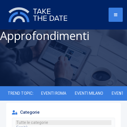
Approfondimenti
TREND TOPIC:
EVENTI ROMA
EVENTI MILANO
EVENTI 
Categorie