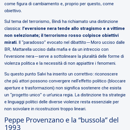
come figura di cambiamento e, proprio per questo, come
obiettivo.
Sul tema del terrorismo, Bindi ha richiamato una distinzione
classica:
l’eversione nera tende allo stragismo e a vittime
non selezionate; il terrorismo rosso colpisce obiettivi
mirati
. Il “paradosso” evocato nel dibattito—Moro ucciso dalle
BR, Mattarella ucciso dalla mafia e da un intreccio con
l’eversione nera—serve a sottolineare la pluralità delle forme di
violenza politica e la necessità di non appiattire i fenomeni.
Su questo punto Salvi ha inserito un correttivo: riconoscere
che più attori possono convergere nell’effetto politico (bloccare
aperture e trasformazioni) non significa sostenere che esista
un “progetto unico” o un’unica regia. La distinzione tra strategie
e linguaggi politici delle diverse violenze resta essenziale per
non scivolare in ricostruzioni troppo lineari.
Peppe Provenzano e la “bussola” del
1993