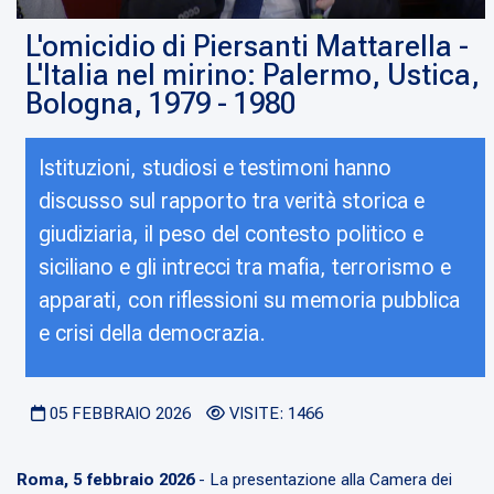
​L'omicidio di Piersanti Mattarella -
L'Italia nel mirino: Palermo, Ustica,
Bologna, 1979 - 1980
Istituzioni, studiosi e testimoni hanno
discusso sul rapporto tra verità storica e
giudiziaria, il peso del contesto politico e
siciliano e gli intrecci tra mafia, terrorismo e
apparati, con riflessioni su memoria pubblica
e crisi della democrazia.
05 FEBBRAIO 2026
VISITE: 1466
Roma, 5 febbraio 2026
- La presentazione alla Camera dei