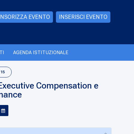
NSORIZZA EVENTO
INSERISCI EVENTO
TI
AGENDA ISTITUZIONALE
:15
 Executive Compensation e
rnance