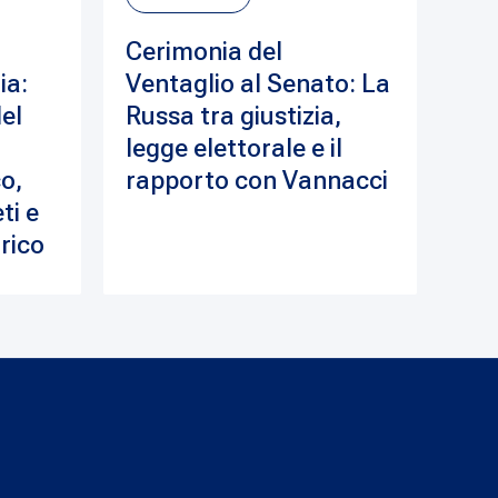
Cerimonia del
ia:
Ventaglio al Senato: La
del
Russa tra giustizia,
legge elettorale e il
o,
rapporto con Vannacci
ti e
drico