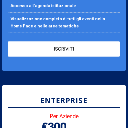
Accesso all’agenda
istituzionale
Visualizzazione completa di tutti gli eventi nella
Home Page e nelle aree tematiche
ISCRIVITI
ENTERPRISE
Per Aziende
€300