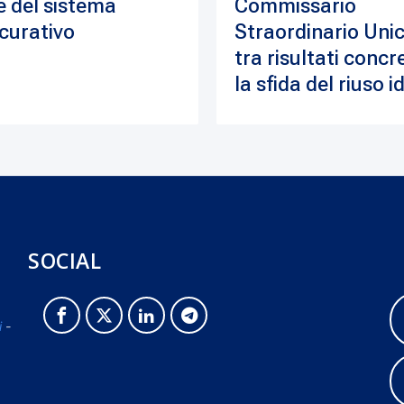
e del sistema
Commissario
curativo
Straordinario Unic
tra risultati concre
la sfida del riuso i
SOCIAL
i
-