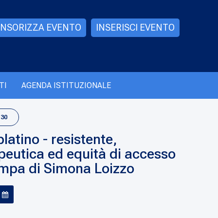
NSORIZZA EVENTO
INSERISCI EVENTO
TI
AGENDA ISTITUZIONALE
:30
atino - resistente,
peutica ed equità di accesso
ampa di Simona Loizzo