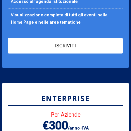
Accesso all’agenda
istituzionale
Visualizzazione completa di tutti gli eventi nella
Home Page e nelle aree tematiche
ISCRIVITI
ENTERPRISE
Per Aziende
€300
/anno+IVA