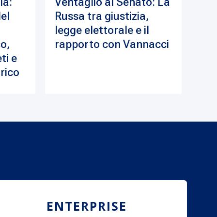
ia:
Ventaglio al Senato: La
del
Russa tra giustizia,
legge elettorale e il
o,
rapporto con Vannacci
ti e
drico
ENTERPRISE