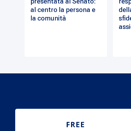
presentata al Senato:
resp
al centro la persona e
dell
la comunità
sfid
assi
FREE