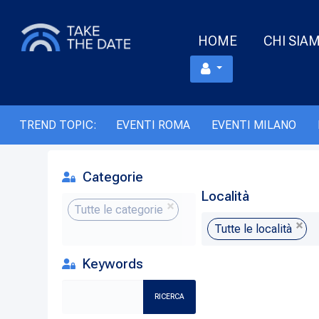
HOME
CHI SIA
TREND TOPIC:
EVENTI ROMA
EVENTI MILANO
Categorie
Località
Tutte le categorie
Tutte le località
Keywords
RICERCA