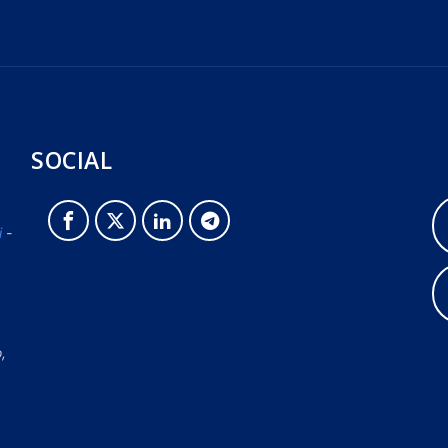
SOCIAL
i
-
o,