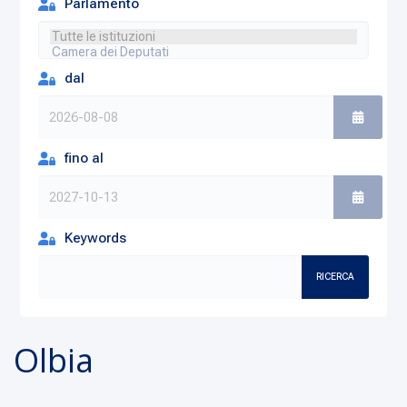
Parlamento
dal
fino al
Keywords
RICERCA
Olbia