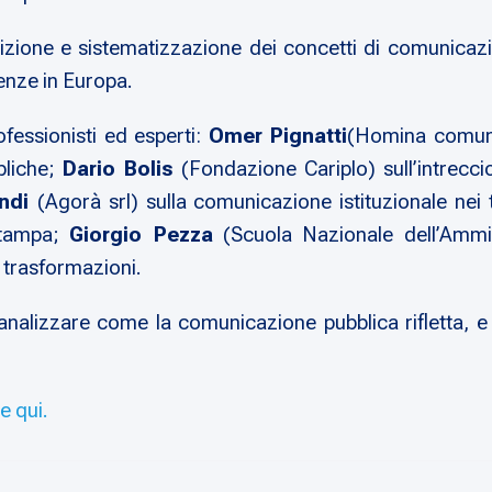
izione e sistematizzazione dei concetti di comunicazion
enze in Europa.
fessionisti ed esperti:
Omer Pignatti
(Homina comunic
bliche;
Dario Bolis
(Fondazione Cariplo) sull’intrecci
andi
(Agorà srl) sulla comunicazione istituzionale nei t
 stampa;
Giorgio Pezza
(Scuola Nazionale dell’Ammin
 trasformazioni.
 analizzare come la comunicazione pubblica rifletta, e a
e qui.