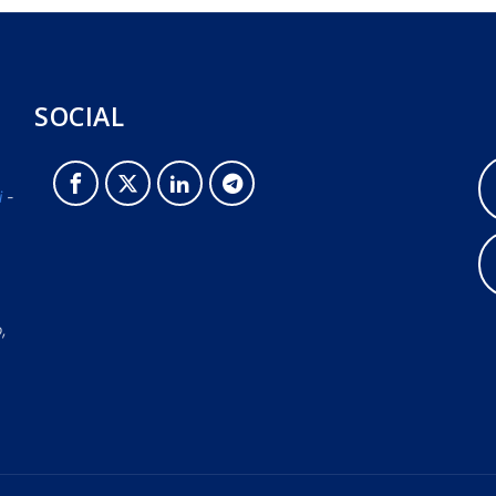
SOCIAL
i
-
o,