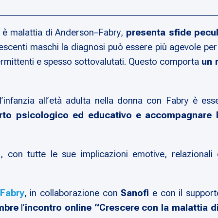
o è malattia di Anderson–Fabry,
presenta sfide pecul
escenti maschi la diagnosi può essere più agevole per 
ermittenti e spesso sottovalutati. Questo comporta
un 
l’infanzia all’età adulta nella donna con Fabry è es
to psicologico ed educativo e accompagnare la 
à, con tutte le sue implicazioni emotive, relazionali
-Fabry
, in collaborazione con
Sanofi
e con il suppor
mbre
l’
incontro online “Crescere con la malattia d