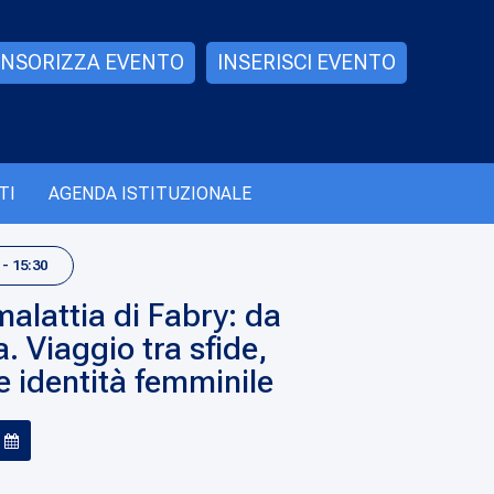
NSORIZZA EVENTO
INSERISCI EVENTO
TI
AGENDA ISTITUZIONALE
- 15:30
malattia di Fabry: da
 Viaggio tra sfide,
 identità femminile