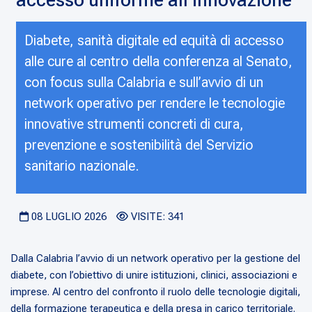
accesso uniforme all’innovazione
Diabete, sanità digitale ed equità di accesso
alle cure al centro della conferenza al Senato,
con focus sulla Calabria e sull’avvio di un
network operativo per rendere le tecnologie
innovative strumenti concreti di cura,
prevenzione e sostenibilità del Servizio
sanitario nazionale.
08 LUGLIO 2026
VISITE: 341
Dalla Calabria l’avvio di un network operativo per la gestione del
diabete, con l’obiettivo di unire istituzioni, clinici, associazioni e
imprese.
Al centro del confronto il ruolo delle tecnologie digitali,
della formazione terapeutica e della presa in carico territoriale.