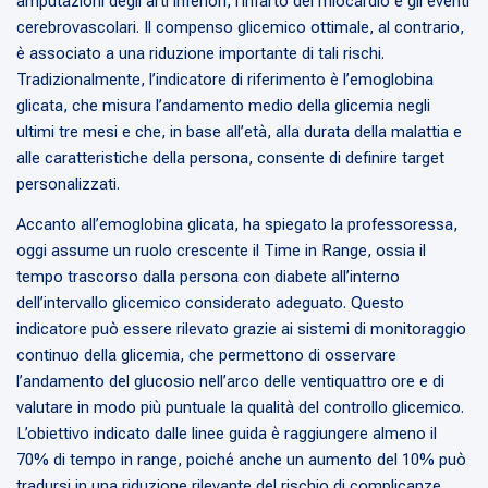
amputazioni degli arti inferiori, l’infarto del miocardio e gli eventi
cerebrovascolari. Il compenso glicemico ottimale, al contrario,
è associato a una riduzione importante di tali rischi.
Tradizionalmente, l’indicatore di riferimento è l’emoglobina
glicata, che misura l’andamento medio della glicemia negli
ultimi tre mesi e che, in base all’età, alla durata della malattia e
alle caratteristiche della persona, consente di definire target
personalizzati.
Accanto all’emoglobina glicata, ha spiegato la professoressa,
oggi assume un ruolo crescente il Time in Range, ossia il
tempo trascorso dalla persona con diabete all’interno
dell’intervallo glicemico considerato adeguato. Questo
indicatore può essere rilevato grazie ai sistemi di monitoraggio
continuo della glicemia, che permettono di osservare
l’andamento del glucosio nell’arco delle ventiquattro ore e di
valutare in modo più puntuale la qualità del controllo glicemico.
L’obiettivo indicato dalle linee guida è raggiungere almeno il
70% di tempo in range, poiché anche un aumento del 10% può
tradursi in una riduzione rilevante del rischio di complicanze.