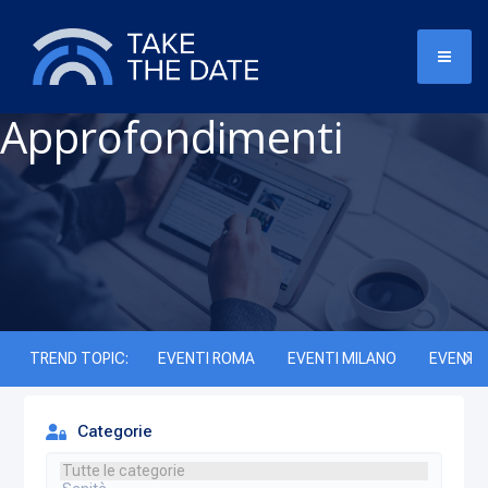
Approfondimenti
TREND TOPIC:
EVENTI ROMA
EVENTI MILANO
EVENTI 
Categorie