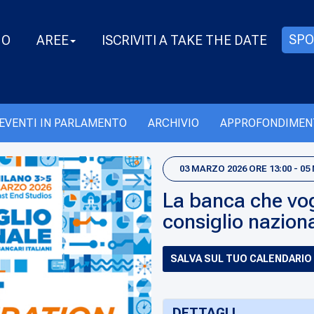
SPO
MO
AREE
ISCRIVITI A TAKE THE DATE
EVENTI IN PARLAMENTO
ARCHIVIO
APPROFONDIMEN
03 MARZO 2026 ORE 13:00 - 05
La banca che vog
consiglio naziona
SALVA SUL TUO CALENDARIO
DETTAGLI