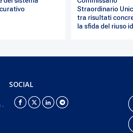
e del sistema
Commissario
curativo
Straordinario Unic
tra risultati concre
la sfida del riuso i
SOCIAL
i
-