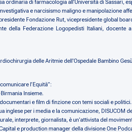
 ordinaria di farmacologia all’Università di Sassari, e
nvestigativa e narcisismo maligno e manipolazione affe
, presidente Fondazione Rut, vicepresidente global boa
e della Federazione Logopedisti Italiani, docente a c
iochirurgia delle Aritmie dell'Ospedale Bambino Gesù,
comunicare l’Equità”:
a-Birmania Insieme.
ocumentari e film di finzione con temi sociali e politici.
 inglese per i media e la comunicazione, DISUCOM dell'
ale, interprete, giornalista, è un'attivista del moviment
apital e production manager della divisione One Podca